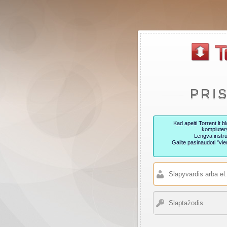
PRI
Kad apeiti Torrent.lt
kompiutery
Lengva instru
Galite pasinaudoti "v