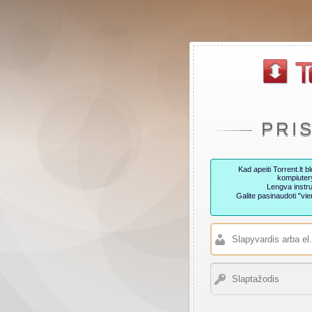
PRI
Kad apeiti Torrent.lt
kompiutery
Lengva instru
Galite pasinaudoti "v