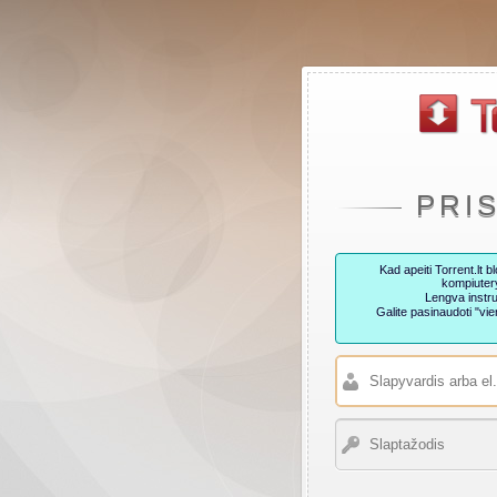
PRI
Kad apeiti Torrent.lt
kompiutery
Lengva instru
Galite pasinaudoti "v