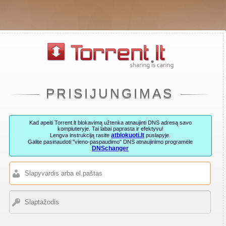
PRISIJUNGIMAS
Kad apeiti Torrent.lt blokavimą užtenka atnaujinti DNS adresą savo
kompiuteryje. Tai labai paprasta ir efektyvu!
atblokuoti.lt
Lengva instrukciją rasite
puslapyje.
Galite pasinaudoti "vieno-paspaudimo" DNS atnaujinimo programėle
DNSchanger