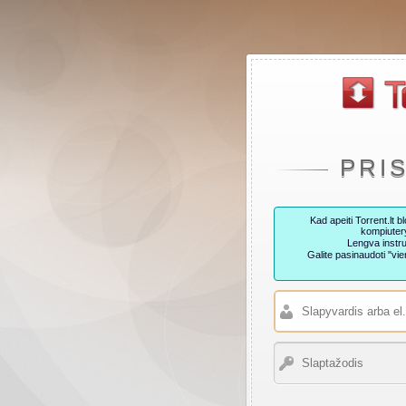
PRI
Kad apeiti Torrent.lt
kompiutery
Lengva instru
Galite pasinaudoti "v